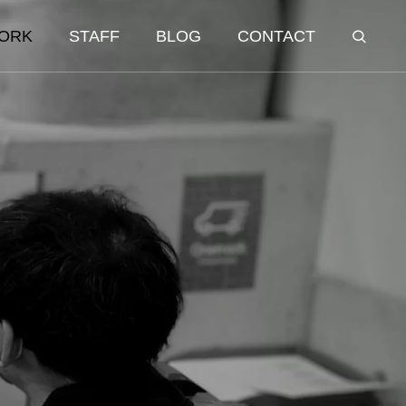
ORK
STAFF
BLOG
CONTACT
INTEGRITY
誠実/人財
鷽替え神事
1月21日 だるま様目入れ式
2026.02.11
Education 教育・研修