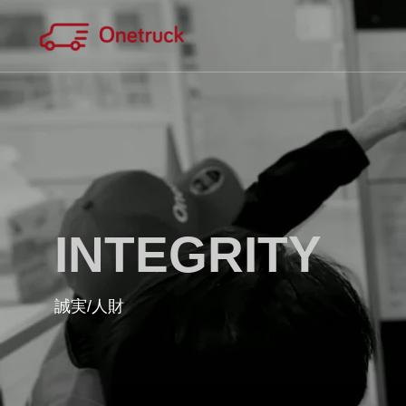
INTEGRITY
WORK
QUAL
あたりまえで欠かせない存在で在りた
誠実/人財
品質
い
OFC / Onetruck Fishing Club
2月3
2026.04.22
2026.
Last one m