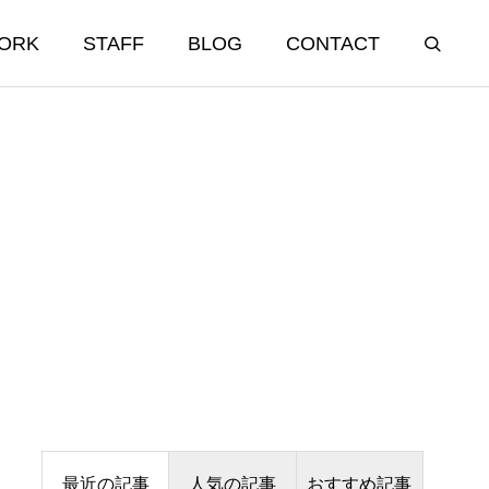
ORK
STAFF
BLOG
CONTACT
INTEGRITY
誠実/人財
鷽替え神事
1月21日 だるま様目入れ式
2026.02.11
Education 教育・研修
最近の記事
人気の記事
おすすめ記事