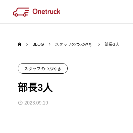
BLOG
スタッフのつぶやき
部長3人
スタッフのつぶやき
WORK
部長3人
QUAL
あたりまえで欠かせない存在で在りた
品質
2023.09.19
い
OFC / Onetruck Fishing Club
2月3
2026.04.22
2026.
Last one m