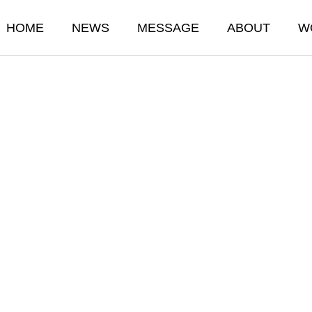
HOME
NEWS
MESSAGE
ABOUT
W
ITY
SAFETY
安全
日 節分祭
1月24日 亀戸天神 
02.11
2026.02.11
ile 配送
ONETRUCK MOTORS.