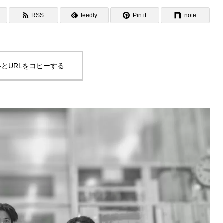
質
Safety 安全
RSS
feedly
Pin it
note
とURLをコピーする