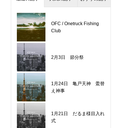
Engagement 信頼関係
Enjoy 楽しむ
OFC / Onetruck Fishing
ワントラックゴルフ部
Club
2月3日 節分祭
夏の三連星
1月24日 亀戸天神 鷽替
2025秋冬ユニフォーム
え神事
1月21日 だるま様目入れ
冬の三連星
式