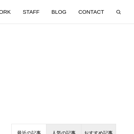
ORK
STAFF
BLOG
CONTACT
INTEGRITY
誠実/人財
鷽替え神事
1月21日 だるま様目入れ式
2026.02.11
Education 教育・研修
最近の記事
人気の記事
おすすめ記事