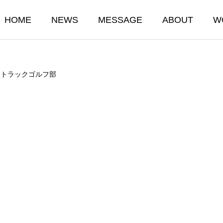
HOME
NEWS
MESSAGE
ABOUT
W
ントラックゴルフ部
ITY
SAFETY
安全
日 節分祭
1月24日 亀戸天神 
02.11
2026.02.11
ile 配送
ONETRUCK MOTORS.