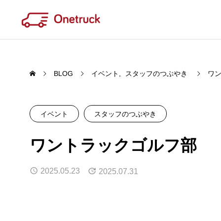
BLOG
イベント
スタッフのつぶやき
ワ
イベント
スタッフのつぶやき
WORK
ワントラックゴルフ部
QUAL
あたりまえで欠かせない存在で在りた
品質
2025.05.23
2025.07.31
い
OFC / Onetruck Fishing Club
2月3
2026.04.22
2026.
Last one m