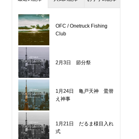
Engagement 信頼関係
Enjoy 楽しむ
OFC / Onetruck Fishing
ワントラックゴルフ部
Club
2月3日 節分祭
夏の三連星
1月24日 亀戸天神 鷽替
OFC / Onetruck Fishing
え神事
Club
1月21日 だるま様目入れ
2025秋冬ユニフォーム
式