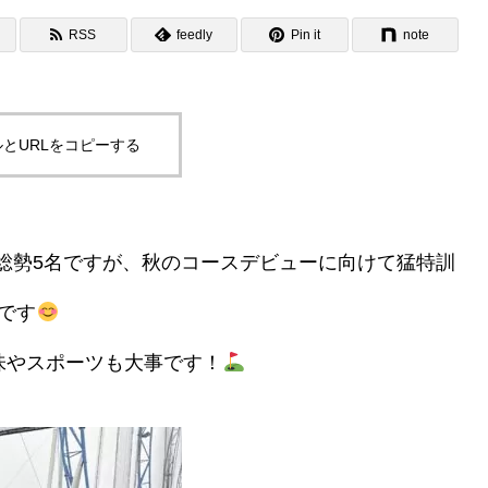
質
Safety 安全
RSS
feedly
Pin it
note
とURLをコピーする
総勢5名ですが、秋のコースデビューに向けて猛特訓
です
味やスポーツも大事です！