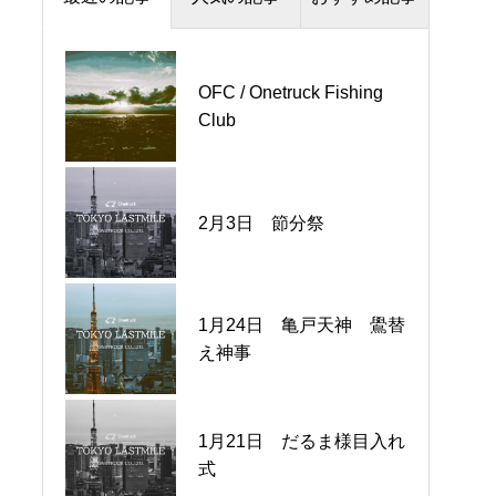
Engagement 信頼関係
Enjoy 楽しむ
OFC / Onetruck Fishing
ワントラックゴルフ部
Club
2月3日 節分祭
夏の三連星
1月24日 亀戸天神 鷽替
OSSD開催
え神事
1月21日 だるま様目入れ
2025秋冬ユニフォーム
式