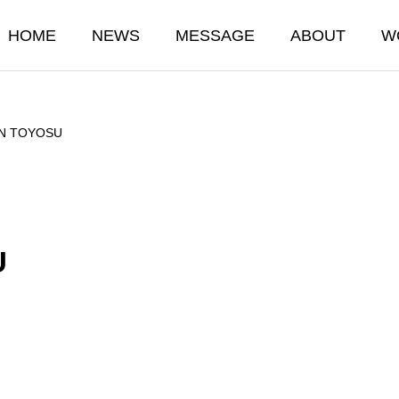
HOME
NEWS
MESSAGE
ABOUT
W
N TOYOSU
U
ITY
SAFETY
安全
日 節分祭
1月24日 亀戸天神 
02.11
2026.02.11
ile 配送
ONETRUCK MOTORS.