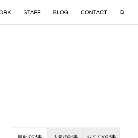
ORK
STAFF
BLOG
CONTACT
INTEGRITY
誠実/人財
鷽替え神事
1月21日 だるま様目入れ式
2026.02.11
Education 教育・研修
最近の記事
人気の記事
おすすめ記事