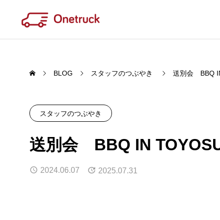
BLOG
スタッフのつぶやき
送別会 BBQ I
スタッフのつぶやき
WORK
送別会 BBQ IN TOYOS
QUAL
あたりまえで欠かせない存在で在りた
品質
2024.06.07
2025.07.31
い
OFC / Onetruck Fishing Club
2月3
2026.04.22
2026.
Last one m