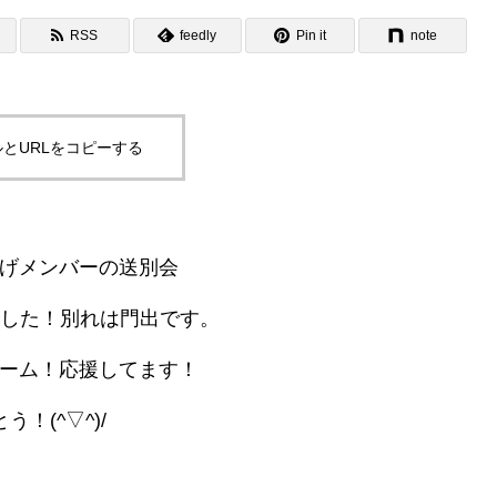
質
Safety 安全
RSS
feedly
Pin it
note
とURLをコピーする
立ち上げメンバーの送別会
ました！別れは門出です。
ーム！応援してます！
う！(^▽^)/